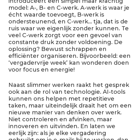
introduceert een simpel maar krachtig
model: A-, B- en C-werk. A-werk is waar je
écht waarde toevoegt, B-werk is
ondersteunend, en C-werk… tja, dat is de
ruis waar we eigenlijk zonder kunnen. Te
veel C-werk zorgt voor een gevoel van
constante druk zonder voldoening. De
oplossing? Bewust schrappen en
efficiënter organiseren. Bijvoorbeeld: een
‘vergadervrije week’ kan wonderen doen
voor focus en energie!
Naast slimmer werken raakt het gesprek
ook aan de rol van technologie. AI-tools
kunnen ons helpen met repetitieve
taken, maar uiteindelijk draait het om een
nieuwe manier van denken over werk.
Niet controleren en afvinken, maar
innoveren en uitvinden. En laten we
eerlijk zijn: als je elke vergadering
gebruikt om je e-mails bij te werken, dan